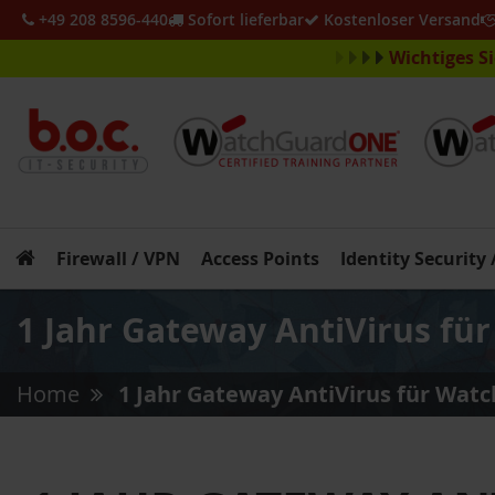
+49 208 8596-440
Sofort lieferbar
Kostenloser Versand
Wichtiges S
Firewall / VPN
Access Points
Identity Security
1 Jahr Gateway AntiVirus fü
Home
1 Jahr Gateway AntiVirus für Wat