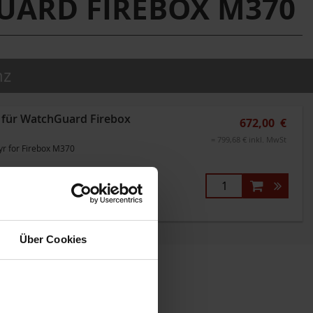
UARD FIREBOX M370
nz
s für WatchGuard Firebox
672,00 €
= 799,68 € inkl. MwSt
r for Firebox M370
ieferzeit
Über Cookies