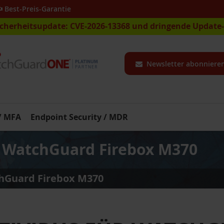
Best-Preis-Garantie
icherheitsupdate: CVE-2026-13368 und dringende Updat
Newsletter abonniere
 / MFA
Endpoint Security / MDR
r WatchGuard Firebox M370
chGuard Firebox M370