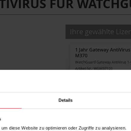
NTIVIRUS FÜR WATCHG
Ihre gewählte Lize
1 Jahr Gateway AntiViru
M370
WatchGuard Gateway AntiVirus 1-y
Artikel-Nr.:
WGM37121
sofort bestellbar, i.d.R. 2-3 Tage L
Details
s
um diese Website zu optimieren oder Zugriffe zu analysieren.