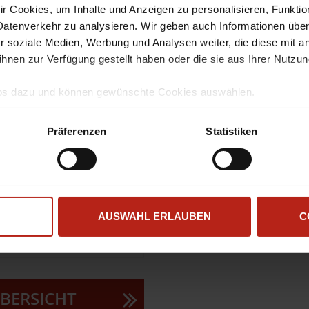
 Cookies, um Inhalte und Anzeigen zu personalisieren, Funktio
dware Firewall Appliance
Datenverkehr zu analysieren. Wir geben auch Informationen übe
) mit dem seit Jahren
r soziale Medien, Werbung und Analysen weiter, die diese mit a
TM - aktuell in der
sherigen M300 an. Durch die
ihnen zur Verfügung gestellt haben oder die sie aus Ihrer Nutzu
hnologie, spezieller Crypto
so viel Hauptspeicher
Infos dazu und können gewünschte Cookies auswählen.
genüber der M300 - bei
mgang und zur Speicherung Ihrer Daten finden Sie in unserer
D
150 Arbeitsplätzen.
llem Funktionsumfang nutzen möchten, akzeptieren Sie bitte mi
Präferenzen
Statistiken
uch gesetzt, wenn Sie auf "Ablehnen" klicken.
r Lizenz für 1 oder 3
 Suite" oder "Total
dem Standard Support
er, Gateway Antivirus,
AUSWAHL ERLAUBEN
C
se und Application
BERSICHT