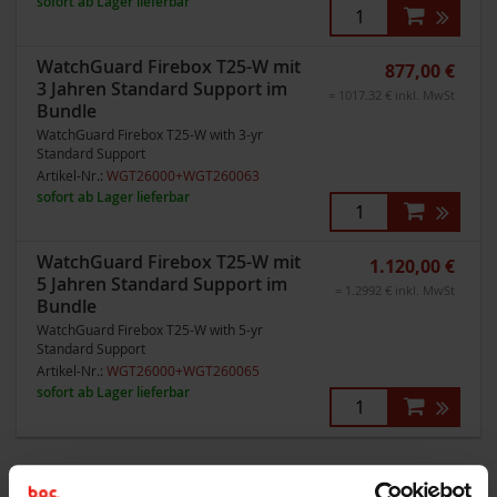
sofort ab Lager lieferbar
WatchGuard Firebox T25-W mit
877,00 €
3 Jahren Standard Support im
= 1017.32 € inkl. MwSt
Bundle
WatchGuard Firebox T25-W with 3-yr
Standard Support
Artikel-Nr.:
WGT26000+WGT260063
sofort ab Lager lieferbar
WatchGuard Firebox T25-W mit
1.120,00 €
5 Jahren Standard Support im
= 1.2992 € inkl. MwSt
Bundle
WatchGuard Firebox T25-W with 5-yr
Standard Support
Artikel-Nr.:
WGT26000+WGT260065
sofort ab Lager lieferbar
Appliance mit Basic Security