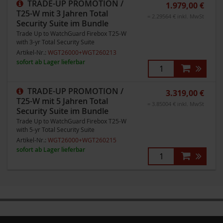
TRADE-UP PROMOTION /
1.979,00 €
T25-W mit 3 Jahren Total
= 2.29564 € inkl. MwSt
Security Suite im Bundle
Trade Up to WatchGuard Firebox T25-W
with 3-yr Total Security Suite
Artikel-Nr.:
WGT26000+WGT260213
sofort ab Lager lieferbar
TRADE-UP PROMOTION /
3.319,00 €
T25-W mit 5 Jahren Total
= 3.85004 € inkl. MwSt
Security Suite im Bundle
Trade Up to WatchGuard Firebox T25-W
with 5-yr Total Security Suite
Artikel-Nr.:
WGT26000+WGT260215
sofort ab Lager lieferbar
Zum
Zum
Ende
Anfang