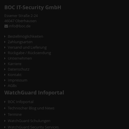
der
der
BOC IT-Security GmbH
Bildergalerie
Bildergalerie
Essener Straße 2-24
springen
springen
46047 Oberhausen
info@boc.de
Bestellmöglichkeiten
Zahlungsarten
Versand und Lieferung
Rückgabe / Rücksendung
Unternehmen
Karriere
Datenschutz
Kontakt
Impressum
AGBs
WatchGuard Infoportal
BOC Infoportal
Technischer Blog und News
Termine
WatchGuard Schulungen
WatchGuard Security Services