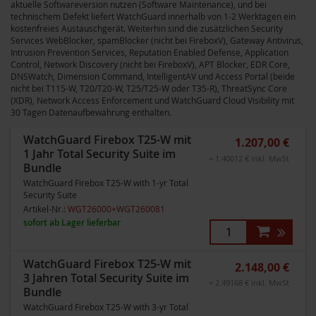
aktuelle Softwareversion nutzen (Software Maintenance), und bei
technischem Defekt liefert WatchGuard innerhalb von 1-2 Werktagen ein
kostenfreies Austauschgerät. Weiterhin sind die zusätzlichen Security
Services WebBlocker, spamBlocker (nicht bei FireboxV), Gateway Antivirus,
Intrusion Prevention Services, Reputation Enabled Defense, Application
Control, Network Discovery (nicht bei FireboxV), APT Blocker, EDR Core,
DNSWatch, Dimension Command, IntelligentAV und Access Portal (beide
nicht bei T115-W, T20/T20-W, T25/T25-W oder T35-R), ThreatSync Core
(XDR), Network Access Enforcement und WatchGuard Cloud Visibility mit
30 Tagen Datenaufbewahrung enthalten.
WatchGuard Firebox T25-W mit
1.207,00 €
1 Jahr Total Security Suite im
= 1.40012 € inkl. MwSt
Bundle
WatchGuard Firebox T25-W with 1-yr Total
Security Suite
Artikel-Nr.:
WGT26000+WGT260081
sofort ab Lager lieferbar
WatchGuard Firebox T25-W mit
2.148,00 €
3 Jahren Total Security Suite im
= 2.49168 € inkl. MwSt
Bundle
WatchGuard Firebox T25-W with 3-yr Total