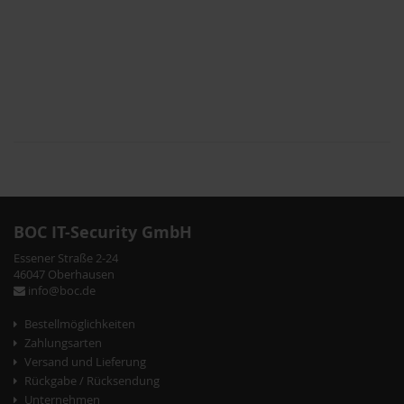
BOC IT-Security GmbH
Essener Straße 2-24
46047 Oberhausen
info@boc.de
Bestellmöglichkeiten
Zahlungsarten
Versand und Lieferung
Rückgabe / Rücksendung
Unternehmen