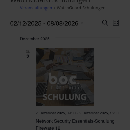
Veranstaltungen
WatchGuard Schulungen
Veranstaltungen
V
V
02/12/2025
 - 
08/08/2026
S
L
U
e
D
I
e
C
S
a
Dezember 2025
r
H
T
r
t
E
a
E
DI.
u
2
a
n
m
w
s
n
ä
t
h
s
l
a
e
t
l
n
t
a
.
2. Dezember 2025, 09:00
-
5. Dezember 2025, 16:00
u
Network Security Essentials-Schulung
l
Fireware 12