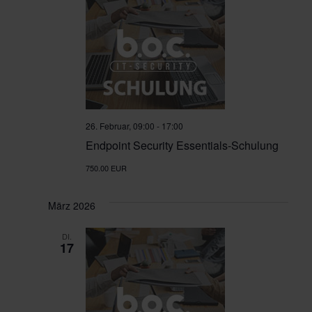
t
e
n
,
N
26. Februar, 09:00
-
17:00
Endpoint Security Essentials-Schulung
a
750.00 EUR
v
März 2026
i
DI.
g
17
a