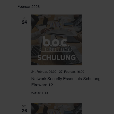
e
v
Februar 2026
u
i
DI.
24
g
n
a
d
t
A
i
o
n
n
s
24. Februar, 09:00
-
27. Februar, 16:00
Network Security Essentials-Schulung
i
Fireware 12
c
2700.00 EUR
h
DO.
26