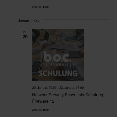
n
t
2300.00 EUR
g
u
A
Januar 2026
n
n
DI.
s
20
g
i
e
c
h
n
t
S
e
u
n
20. Januar, 09:00
-
23. Januar, 16:00
Network Security Essentials-Schulung
c
-
Fireware 12
N
h
2300.00 EUR
a