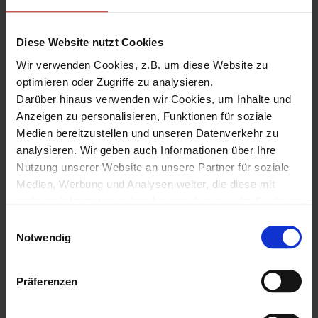
14. April, 09:00
-
17. April, 16:00
Diese Website nutzt Cookies
Network Security Essentials-Schulung
Wir verwenden Cookies, z.B. um diese Website zu
Fireware 12
optimieren oder Zugriffe zu analysieren.
2700.00 EUR
Darüber hinaus verwenden wir Cookies, um Inhalte und
Anzeigen zu personalisieren, Funktionen für soziale
DO.
Medien bereitzustellen und unseren Datenverkehr zu
16
analysieren. Wir geben auch Informationen über Ihre
Nutzung unserer Website an unsere Partner für soziale
Medien, Werbung und Analysen weiter, die diese mit
anderen Informationen kombinieren können, die Sie ihnen
zur Verfügung gestellt haben oder die sie aus Ihrer
E
Nutzung ihrer Dienste gesammelt haben.
Notwendig
i
Unter "Details" finden Sie Infos dazu und können
n
gewünschte Cookies auswählen.
w
Präferenzen
16. April, 09:00
-
17:00
Weitere Informationen zum Umgang und zur Speicherung
i
Endpoint Security Essentials-Schulung
Ihrer Daten finden Sie in unserer
Datenschutzerklärung
.
l