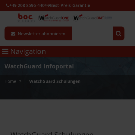
+49 208 8596-440
Best-Preis-Garantie
Newsletter abonnieren
Navigation
WatchGuard Infoportal
»
Home
WatchGuard Schulungen
WatchGuard Schulungen